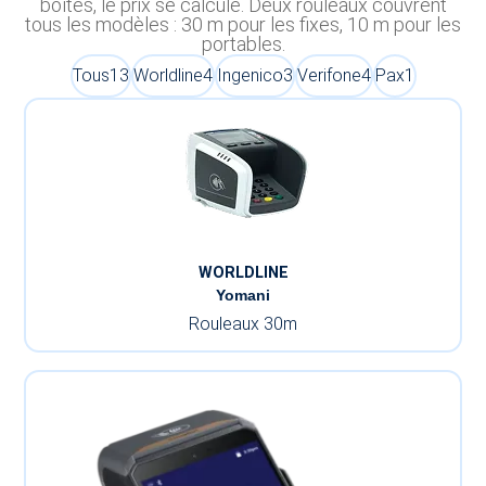
boîtes, le prix se calcule. Deux rouleaux couvrent
tous les modèles : 30 m pour les fixes, 10 m pour les
portables.
Tous
13
Worldline
4
Ingenico
3
Verifone
4
Pax
1
WORLDLINE
Yomani
Rouleaux 30m